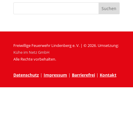
Freiwillige Feuerwehr Lindenberg e. V. | © 2026. Umsetzung:
Kühe im Netz GmbH
Alle Rechte vorbehalten.
Datenschutz
|
Impressum
|
Barrierefrei
|
Kontakt