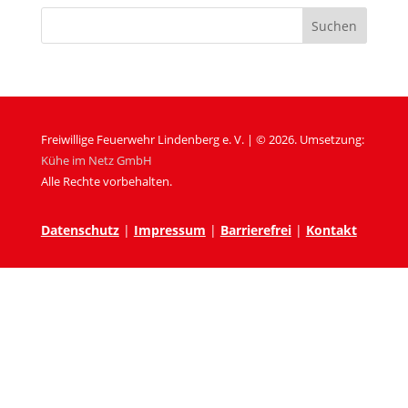
Freiwillige Feuerwehr Lindenberg e. V. | © 2026. Umsetzung:
Kühe im Netz GmbH
Alle Rechte vorbehalten.
Datenschutz
|
Impressum
|
Barrierefrei
|
Kontakt