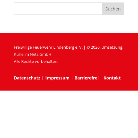
Freiwillige Feuerwehr Lindenberg e. V. | © 2026. Umsetzung:
Kühe im Netz GmbH
Alle Rechte vorbehalten.
Datenschutz
|
Impressum
|
Barrierefrei
|
Kontakt