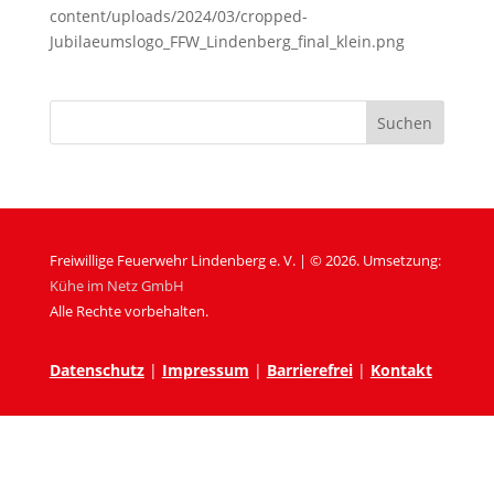
content/uploads/2024/03/cropped-
Jubilaeumslogo_FFW_Lindenberg_final_klein.png
Freiwillige Feuerwehr Lindenberg e. V. | © 2026. Umsetzung:
Kühe im Netz GmbH
Alle Rechte vorbehalten.
Datenschutz
|
Impressum
|
Barrierefrei
|
Kontakt