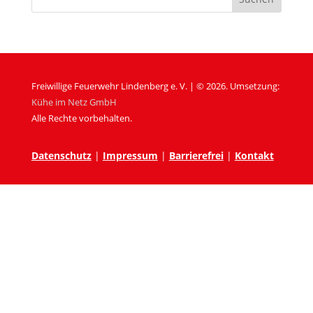
Freiwillige Feuerwehr Lindenberg e. V. | © 2026. Umsetzung:
Kühe im Netz GmbH
Alle Rechte vorbehalten.
Datenschutz
|
Impressum
|
Barrierefrei
|
Kontakt