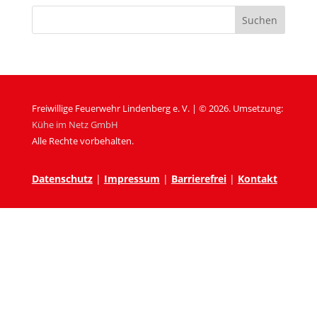
Freiwillige Feuerwehr Lindenberg e. V. | © 2026. Umsetzung:
Kühe im Netz GmbH
Alle Rechte vorbehalten.
Datenschutz
|
Impressum
|
Barrierefrei
|
Kontakt